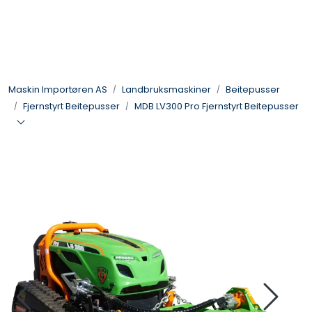
Skip to main content
Landbruksmaskiner
Maskin Importøren AS
Landbruksmaskiner
Beitepusser
Sprøyter
Fjernstyrt Beitepusser
MDB LV300 Pro Fjernstyrt Beitepusser
Vei og Anleggsmaskiner
Hageredskaper
Skogsredskaper
ATV & Plentraktorutstyr
Tilbehør