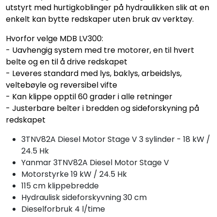
utstyrt med hurtigkoblinger på hydraulikken slik at en
enkelt kan bytte redskaper uten bruk av verktøy.
Hvorfor velge MDB LV300:
- Uavhengig system med tre motorer, en til hvert
belte og en til å drive redskapet
- Leveres standard med lys, baklys, arbeidslys,
veltebøyle og reversibel vifte
- Kan klippe opptil 60 grader i alle retninger
- Justerbare belter i bredden og sideforskyning på
redskapet
3TNV82A Diesel Motor Stage V 3 sylinder - 18 kW /
24.5 Hk
Yanmar 3TNV82A Diesel Motor Stage V
Motorstyrke 19 kW / 24.5 Hk
115 cm klippebredde
Hydraulisk sideforskyvning 30 cm
Dieselforbruk 4 l/time