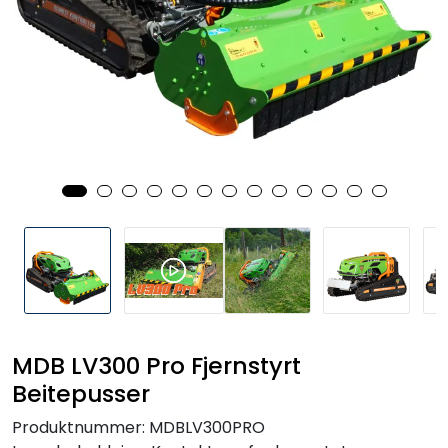
Reservedeler
Leker
Slåmaskin
Motorsag
Ryggsprøyte
Elektriske Maskiner
Kampanje
MDB LV300 Pro Fjernstyrt
Beitepusser
Kataloger
Produktnummer:
MDBLV300PRO