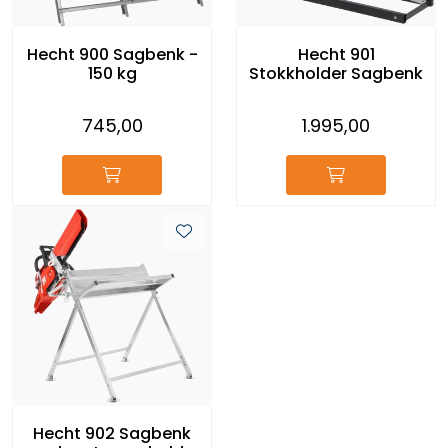
Reservedeler
Hecht 900 Sagbenk -
Hecht 901
150 kg
Stokkholder Sagbenk
Leker
745,00
1.995,00
Slåmaskin
Motorsag
Ryggsprøyte
Elektriske Maskiner
Kampanje
Kataloger
Hecht 902 Sagbenk