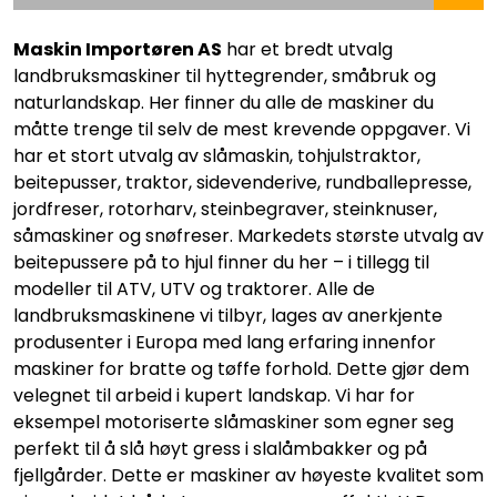
Maskin Importøren AS
har et bredt utvalg
landbruksmaskiner til hyttegrender, småbruk og
naturlandskap. Her finner du alle de maskiner du
måtte trenge til selv de mest krevende oppgaver. Vi
har et stort utvalg av slåmaskin, tohjulstraktor,
beitepusser, traktor, sidevenderive, rundballepresse,
jordfreser, rotorharv, steinbegraver, steinknuser,
såmaskiner og snøfreser. Markedets største utvalg av
beitepussere på to hjul finner du her – i tillegg til
modeller til ATV, UTV og traktorer. Alle de
landbruksmaskinene vi tilbyr, lages av anerkjente
produsenter i Europa med lang erfaring innenfor
maskiner for bratte og tøffe forhold. Dette gjør dem
velegnet til arbeid i kupert landskap. Vi har for
eksempel motoriserte slåmaskiner som egner seg
perfekt til å slå høyt gress i slalåmbakker og på
fjellgårder. Dette er maskiner av høyeste kvalitet som