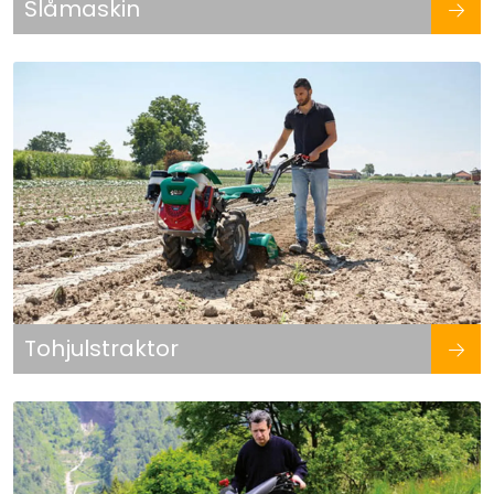
Slåmaskin
Reservedeler
Leker
Slåmaskin
Motorsag
Ryggsprøyte
Elektriske Maskiner
Tohjulstraktor
Kampanje
Kataloger