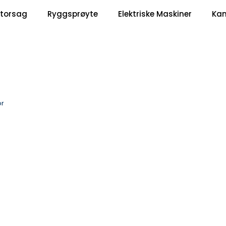
|
torsag
Ryggsprøyte
Elektriske Maskiner
Ka
Om Oss
Kontakt oss
or