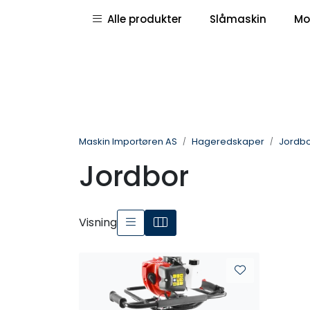
Skip to main content
|
|
Alle produkter
Slåmaskin
Mo
Pressemeldinger
Deletegninger
Maskin Importøren AS
Hageredskaper
Jordb
Jordbor
Visning