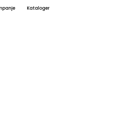
0
mpanje
Kataloger
Pris
Infosenter
Favoritter
Logg inn