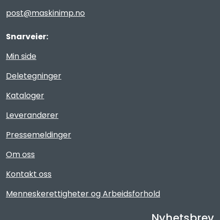
Reservedeler
post@maskinimp.no
Leker
Snarveier:
Min side
Slåmaskin
Deletegninger
Motorsag
Kataloger
Leverandører
Ryggsprøyte
Pressemeldinger
Elektriske Maskiner
Om oss
Kampanje
Kontakt oss
Menneskerettigheter og Arbeidsforhold
Kataloger
Nyhetsbrev