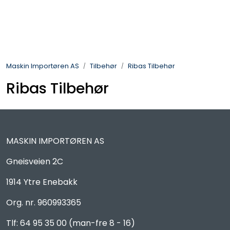
Skip to main content
Landbruksmaskiner
Maskin Importøren AS
Tilbehør
Ribas Tilbehør
Sprøyter
Ribas Tilbehør
Vei og Anleggsmaskiner
Hageredskaper
MASKIN IMPORTØREN AS
Skogsredskaper
Gneisveien 2C
1914 Ytre Enebakk
ATV & Plentraktorutstyr
Org. nr. 960993365
Tilbehør
Tlf: 64 95 35 00 (man-fre 8 - 16)