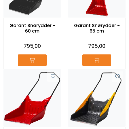
Reservedeler
Leker
Garant Snørydder -
Garant Snørydder -
60 cm
65 cm
Slåmaskin
795,00
795,00
Motorsag
Ryggsprøyte
Elektriske Maskiner
Kampanje
Kataloger