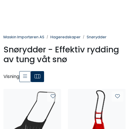
Skip to main content
Landbruksmaskiner
Maskin Importøren AS
Hageredskaper
Snørydder
Sprøyter
Snørydder - Effektiv rydding
Vei og Anleggsmaskiner
av tung våt snø
Hageredskaper
Visning
Skogsredskaper
ATV & Plentraktorutstyr
Tilbehør