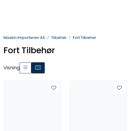
Skip to main content
Landbruksmaskiner
Maskin Importøren AS
Tilbehør
Fort Tilbehør
Sprøyter
Fort Tilbehør
Vei og Anleggsmaskiner
Visning
Hageredskaper
Skogsredskaper
ATV & Plentraktorutstyr
Tilbehør