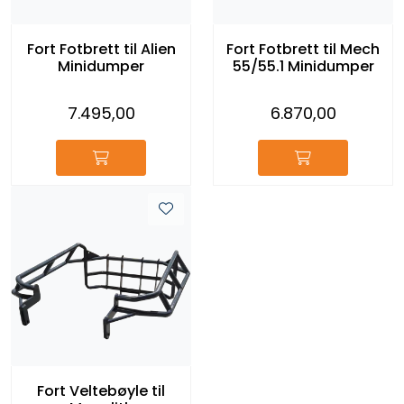
Reservedeler
Fort Fotbrett til Alien
Fort Fotbrett til Mech
Minidumper
55/55.1 Minidumper
Leker
7.495,00
6.870,00
Slåmaskin
Motorsag
Ryggsprøyte
Elektriske Maskiner
Kampanje
Kataloger
Fort Veltebøyle til