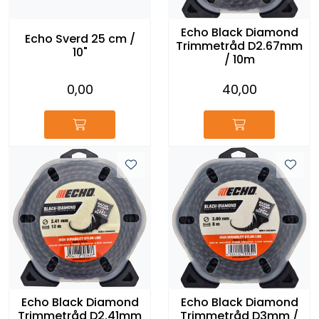
Reservedeler
Echo Black Diamond
Echo Sverd 25 cm /
Trimmetråd D2.67mm
10"
Leker
/ 10m
0,00
40,00
Slåmaskin
Motorsag
Ryggsprøyte
Elektriske Maskiner
Kampanje
Kataloger
Echo Black Diamond
Echo Black Diamond
Trimmetråd D2.41mm
Trimmetråd D3mm /