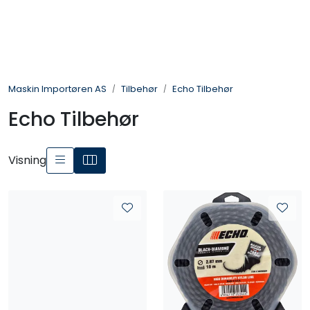
Skip to main content
Landbruksmaskiner
Maskin Importøren AS
Tilbehør
Echo Tilbehør
Sprøyter
Echo Tilbehør
Vei og Anleggsmaskiner
Visning
Hageredskaper
Skogsredskaper
ATV & Plentraktorutstyr
Tilbehør