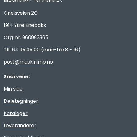
MASKIN IMPORTØREN AS
Gneisveien 2C
1914 Ytre Enebakk
Org. nr. 960993365
Tlf: 64 95 35 00 (man-fre 8 - 16)
post@maskinimp.no
Snarveier:
Min side
Deletegninger
Kataloger
Leverandører