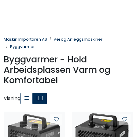
Skip to main content
Landbruksmaskiner
Maskin Importøren AS
Vei og Anleggsmaskiner
Sprøyter
Byggvarmer
Byggvarmer - Hold
Vei og Anleggsmaskiner
Arbeidsplassen Varm og
Hageredskaper
Komfortabel
Skogsredskaper
Visning
ATV & Plentraktorutstyr
Tilbehør