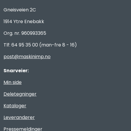
Gneisveien 2C
1914 Ytre Enebakk
Org. nr. 960993365
Tlf: 64 95 35 00 (man-fre 8 - 16)
post@maskinimp.no
Snarveier:
Min side
Deletegninger
Kataloger
Leverandører
Pressemeldinger