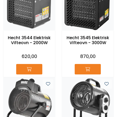
Reservedeler
Leker
Slåmaskin
Hecht 3544 Elektrisk
Hecht 3545 Elektrisk
Vifteovn - 2000W
Vifteovn - 3000W
Motorsag
620,00
870,00
Ryggsprøyte
Elektriske Maskiner
Kampanje
Kataloger