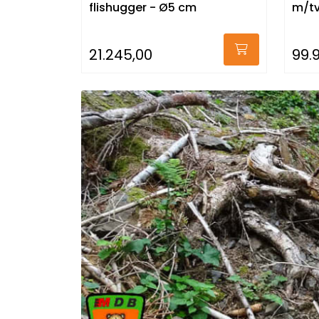
flishugger - Ø5 cm
m/tvi
21.245,00
99.