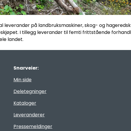
tal leverandør på landbruksmaskiner, skog- og hageredska
jøpet. I tillegg leverandør til femti frittstående forhandl
ele landet.
Snarveier:
Min side
Deletegninger
Kataloger
Leverandører
Pressemeldinger