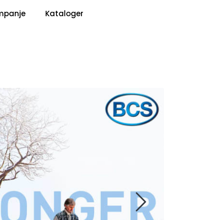
0
mpanje
Kataloger
Pris
Infosenter
Favoritter
Logg inn