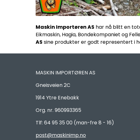
Maskin Importøren AS
har nå blitt en to
Eikmaskin, Hagia, Bondekompaniet og Fellesk
AS
sine produkter er godt representert i h
MASKIN IMPORTØREN AS
Gneisveien 2C
1914 Ytre Enebakk
Org. nr. 960993365
Tlf: 64 95 35 00 (man-fre 8 - 16)
post@maskinimp.no