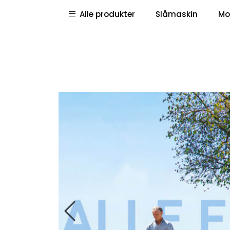
Skip to main content
|
|
Alle produkter
Slåmaskin
Mo
Pressemeldinger
Deletegninger