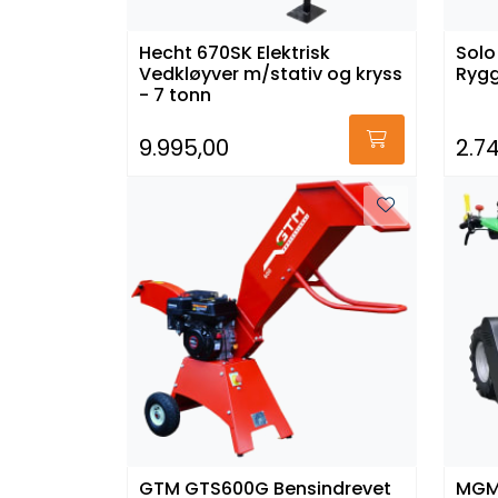
Hecht 670SK Elektrisk
Solo
Vedkløyver m/stativ og kryss
Rygg
- 7 tonn
9.995,00
2.7
GTM GTS600G Bensindrevet
MGM 