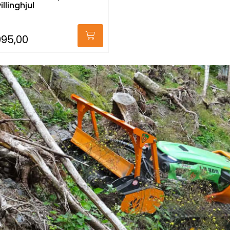
llinghjul
995,00