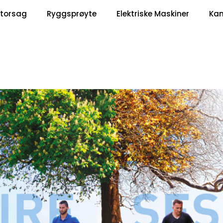
|
torsag
Ryggsprøyte
Elektriske Maskiner
Ka
Om Oss
Kontakt oss