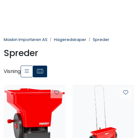
Skip to main content
Landbruksmaskiner
Maskin Importøren AS
Hageredskaper
Spreder
Sprøyter
Spreder
Vei og Anleggsmaskiner
Visning
Hageredskaper
Skogsredskaper
ATV & Plentraktorutstyr
Tilbehør