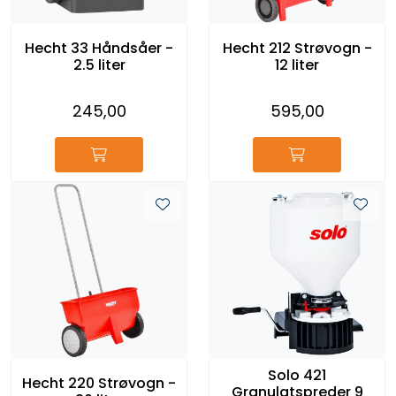
Reservedeler
Hecht 33 Håndsåer -
Hecht 212 Strøvogn -
2.5 liter
12 liter
Leker
245,00
595,00
Slåmaskin
Motorsag
Ryggsprøyte
Elektriske Maskiner
Kampanje
Kataloger
Solo 421
Hecht 220 Strøvogn -
Granulatspreder 9