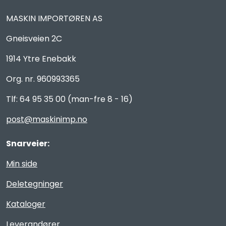
MASKIN IMPORTØREN AS
Gneisveien 2C
1914 Ytre Enebakk
Org. nr. 960993365
Tlf: 64 95 35 00 (man-fre 8 - 16)
post@maskinimp.no
Snarveier:
Min side
Deletegninger
Kataloger
Leverandører