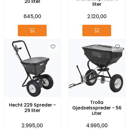
20 liter
liter
645,00
2.120,00
Trolla
Hecht 229 Spreder -
Gjødselsspreder - 56
29 liter
Liter
2.995,00
4.995,00