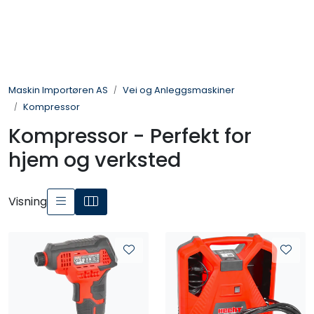
Skip to main content
Landbruksmaskiner
Maskin Importøren AS
Vei og Anleggsmaskiner
Sprøyter
Kompressor
Kompressor - Perfekt for
Vei og Anleggsmaskiner
hjem og verksted
Hageredskaper
Visning
Skogsredskaper
ATV & Plentraktorutstyr
Tilbehør