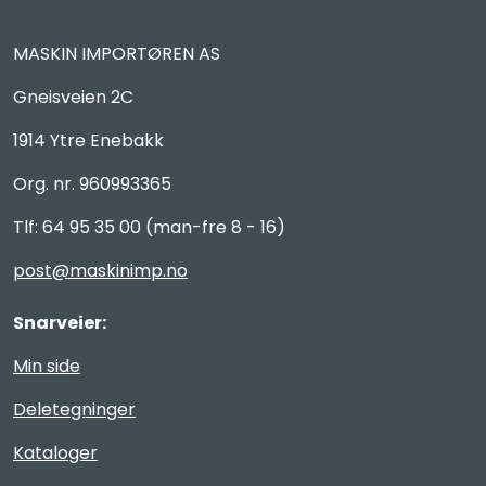
MASKIN IMPORTØREN AS
Gneisveien 2C
1914 Ytre Enebakk
Org. nr. 960993365
Tlf: 64 95 35 00 (man-fre 8 - 16)
post@maskinimp.no
Snarveier:
Min side
Deletegninger
Kataloger