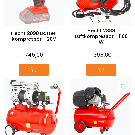
Reservedeler
Leker
Hecht 2888
Hecht 2090 Batteri
Luftkompressor - 1100
Slåmaskin
Kompressor - 20V
W
745,00
1.395,00
Motorsag
Ryggsprøyte
Elektriske Maskiner
Kampanje
Kataloger