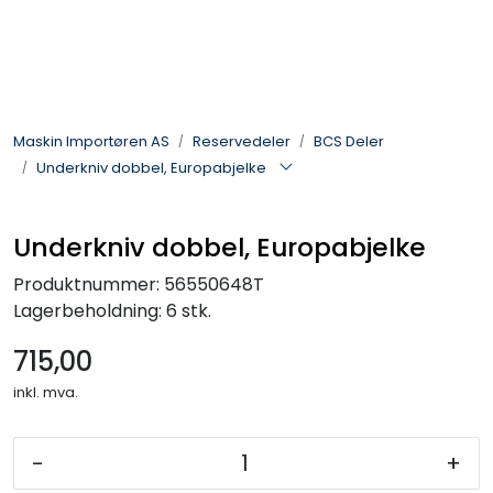
Skip to main content
Landbruksmaskiner
Maskin Importøren AS
Reservedeler
BCS Deler
Sprøyter
Underkniv dobbel, Europabjelke
Vei og Anleggsmaskiner
Underkniv dobbel, Europabjelke
Hageredskaper
Produktnummer:
56550648T
Lagerbeholdning:
6 stk.
Skogsredskaper
715,00
ATV & Plentraktorutstyr
inkl. mva.
Tilbehør
-
+