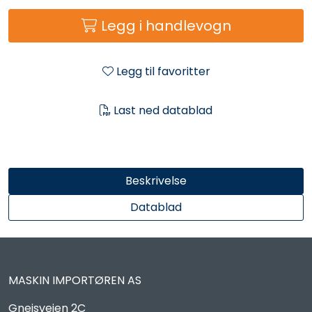
Reservedeler
Legg i handlevogn
Leker
Legg til favoritter
Slåmaskin
Last ned datablad
Motorsag
Ryggsprøyte
Beskrivelse
Elektriske Maskiner
Datablad
Kampanje
MASKIN IMPORTØREN AS
Kataloger
Gneisveien 2C