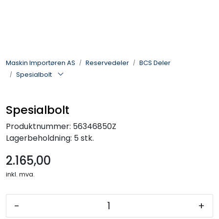
Skip to main content
Landbruksmaskiner
Maskin Importøren AS
Reservedeler
BCS Deler
Sprøyter
Spesialbolt
Vei og Anleggsmaskiner
Spesialbolt
Hageredskaper
Produktnummer:
56346850Z
Lagerbeholdning:
5 stk.
Skogsredskaper
2.165,00
ATV & Plentraktorutstyr
inkl. mva.
Tilbehør
-
+