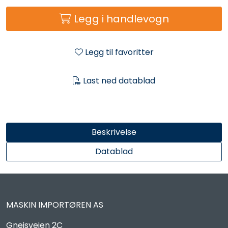
Reservedeler
Legg i handlevogn
Leker
Legg til favoritter
Slåmaskin
Last ned datablad
Motorsag
Ryggsprøyte
Beskrivelse
Elektriske Maskiner
Datablad
Kampanje
MASKIN IMPORTØREN AS
Kataloger
Gneisveien 2C