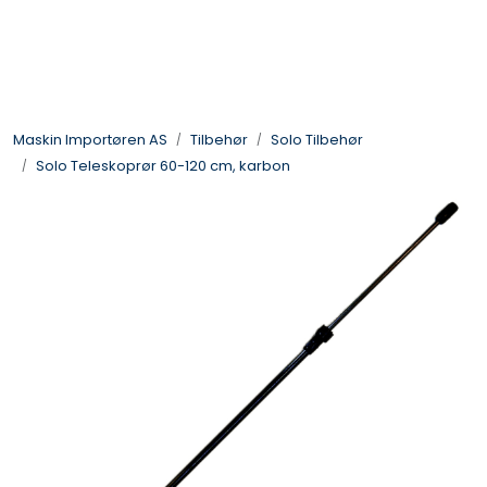
Skip to main content
Landbruksmaskiner
Maskin Importøren AS
Tilbehør
Solo Tilbehør
Sprøyter
Solo Teleskoprør 60-120 cm, karbon
Vei og Anleggsmaskiner
Hageredskaper
Skogsredskaper
ATV & Plentraktorutstyr
Tilbehør