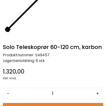
Reservedeler
Leker
Slåmaskin
Motorsag
Solo Teleskoprør 60-120 cm, karbon
Produktnummer:
S49457
Ryggsprøyte
Lagerbeholdning:
6 stk.
Elektriske Maskiner
1.320,00
inkl. mva.
Kampanje
-
+
Kataloger