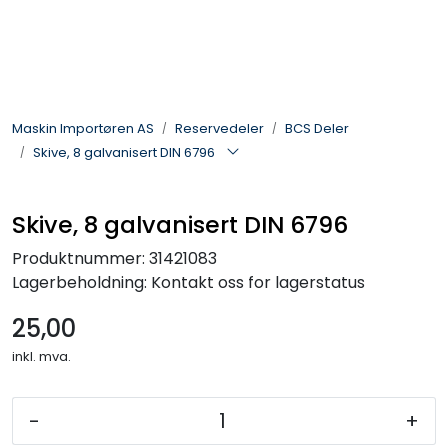
Skip to main content
Landbruksmaskiner
Maskin Importøren AS
Reservedeler
BCS Deler
Sprøyter
Skive, 8 galvanisert DIN 6796
Vei og Anleggsmaskiner
Skive, 8 galvanisert DIN 6796
Hageredskaper
Produktnummer:
31421083
Lagerbeholdning:
Kontakt oss for lagerstatus
Skogsredskaper
25,00
ATV & Plentraktorutstyr
inkl. mva.
Tilbehør
-
+