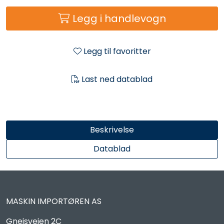
Reservedeler
Legg i handlevogn
Leker
Legg til favoritter
Slåmaskin
Last ned datablad
Motorsag
Ryggsprøyte
Beskrivelse
Elektriske Maskiner
Datablad
Kampanje
MASKIN IMPORTØREN AS
Kataloger
Gneisveien 2C