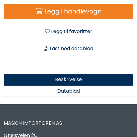
Reservedeler
Legg i handlevogn
Leker
Legg til favoritter
Slåmaskin
Last ned datablad
Motorsag
Ryggsprøyte
Beskrivelse
Elektriske Maskiner
Datablad
Kampanje
MASKIN IMPORTØREN AS
Kataloger
Gneisveien 2C