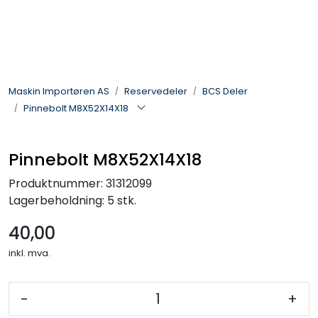
Skip to main content
Landbruksmaskiner
Maskin Importøren AS
Reservedeler
BCS Deler
Sprøyter
Pinnebolt M8X52X14X18
Vei og Anleggsmaskiner
Pinnebolt M8X52X14X18
Hageredskaper
Produktnummer:
31312099
Lagerbeholdning:
5 stk.
Skogsredskaper
40,00
ATV & Plentraktorutstyr
inkl. mva.
Tilbehør
-
+