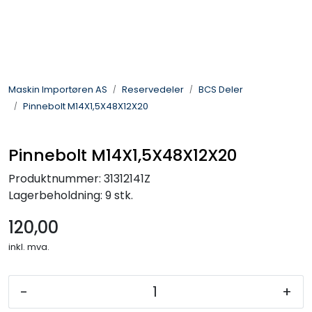
Skip to main content
Landbruksmaskiner
Maskin Importøren AS
Reservedeler
BCS Deler
Sprøyter
Pinnebolt M14X1,5X48X12X20
Vei og Anleggsmaskiner
Pinnebolt M14X1,5X48X12X20
Hageredskaper
Produktnummer:
31312141Z
Lagerbeholdning:
9 stk.
Skogsredskaper
120,00
inkl. mva.
ATV & Plentraktorutstyr
Tilbehør
-
+