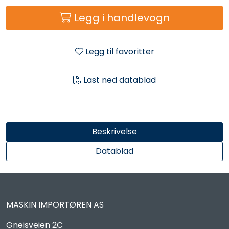
Reservedeler
Legg i handlevogn
Leker
Legg til favoritter
Slåmaskin
Last ned datablad
Motorsag
Ryggsprøyte
Beskrivelse
Elektriske Maskiner
Datablad
Kampanje
MASKIN IMPORTØREN AS
Kataloger
Gneisveien 2C