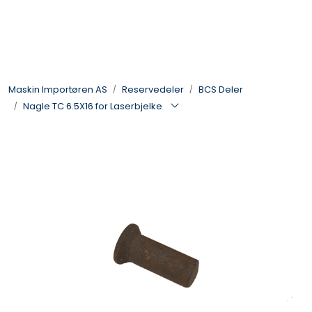
Skip to main content
Landbruksmaskiner
Maskin Importøren AS
Reservedeler
BCS Deler
Sprøyter
Nagle TC 6.5X16 for Laserbjelke
Vei og Anleggsmaskiner
Hageredskaper
Skogsredskaper
ATV & Plentraktorutstyr
Tilbehør