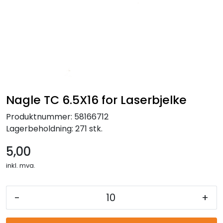
Reservedeler
Leker
Slåmaskin
Motorsag
Nagle TC 6.5X16 for Laserbjelke
Produktnummer:
58166712
Ryggsprøyte
Lagerbeholdning:
271 stk.
Elektriske Maskiner
5,00
inkl. mva.
Kampanje
-
+
Kataloger