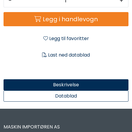
-
+
Reservedeler
Legg i handlevogn
Leker
Slåmaskin
Legg til favoritter
Motorsag
Last ned datablad
Ryggsprøyte
Beskrivelse
Elektriske Maskiner
Datablad
Kampanje
Kataloger
MASKIN IMPORTØREN AS