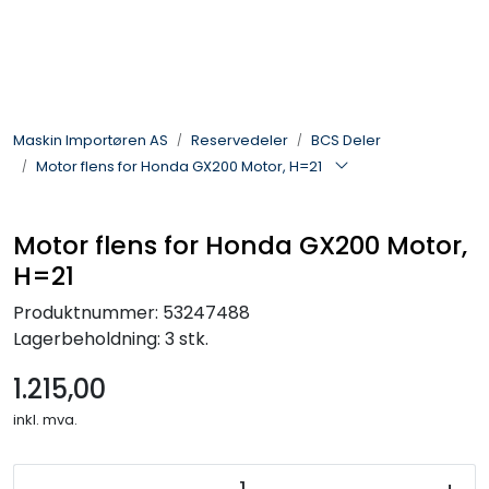
Skip to main content
Landbruksmaskiner
Maskin Importøren AS
Reservedeler
BCS Deler
Sprøyter
Motor flens for Honda GX200 Motor, H=21
Vei og Anleggsmaskiner
Motor flens for Honda GX200 Motor,
H=21
Hageredskaper
Produktnummer:
53247488
Skogsredskaper
Lagerbeholdning:
3 stk.
1.215,00
ATV & Plentraktorutstyr
inkl. mva.
Tilbehør