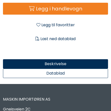
Reservedeler
Legg i handlevogn
Leker
Legg til favoritter
Slåmaskin
Last ned datablad
Motorsag
Ryggsprøyte
Beskrivelse
Elektriske Maskiner
Datablad
Kampanje
MASKIN IMPORTØREN AS
Kataloger
Gneisveien 2C