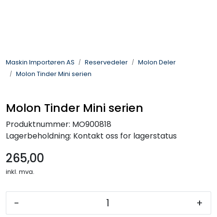
Skip to main content
Landbruksmaskiner
Maskin Importøren AS
Reservedeler
Molon Deler
Sprøyter
Molon Tinder Mini serien
Vei og Anleggsmaskiner
Molon Tinder Mini serien
Hageredskaper
Produktnummer:
MO900818
Lagerbeholdning:
Kontakt oss for lagerstatus
Skogsredskaper
265,00
inkl. mva.
ATV & Plentraktorutstyr
Tilbehør
-
+