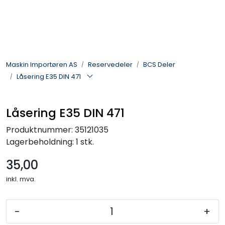
Skip to main content
Landbruksmaskiner
Maskin Importøren AS
Reservedeler
BCS Deler
Sprøyter
Låsering E35 DIN 471
Vei og Anleggsmaskiner
Låsering E35 DIN 471
Hageredskaper
Produktnummer:
35121035
Lagerbeholdning:
1 stk.
Skogsredskaper
35,00
ATV & Plentraktorutstyr
inkl. mva.
Tilbehør
-
+