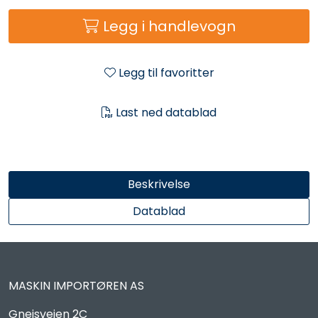
Reservedeler
Legg i handlevogn
Leker
Legg til favoritter
Slåmaskin
Last ned datablad
Motorsag
Ryggsprøyte
Beskrivelse
Elektriske Maskiner
Datablad
Kampanje
MASKIN IMPORTØREN AS
Kataloger
Gneisveien 2C