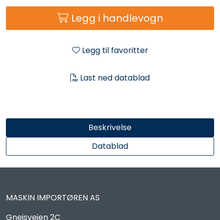
Reservedeler
Legg i handlevogn
Leker
Legg til favoritter
Slåmaskin
Last ned datablad
Motorsag
Ryggsprøyte
Beskrivelse
Elektriske Maskiner
Datablad
Kampanje
MASKIN IMPORTØREN AS
Kataloger
Gneisveien 2C