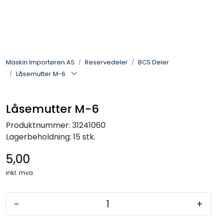
Skip to main content
Landbruksmaskiner
Maskin Importøren AS
Reservedeler
BCS Deler
Sprøyter
Låsemutter M-6
Vei og Anleggsmaskiner
Låsemutter M-6
Hageredskaper
Produktnummer:
31241060
Lagerbeholdning:
15 stk.
Skogsredskaper
5,00
ATV & Plentraktorutstyr
inkl. mva.
Tilbehør
-
+