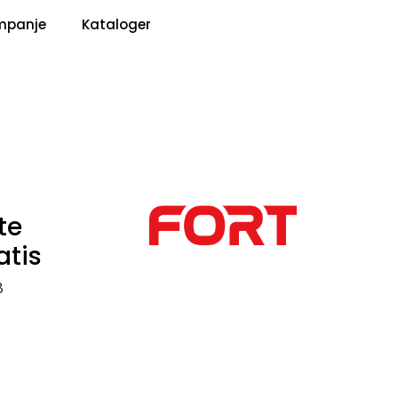
0
mpanje
Kataloger
Pris
Infosenter
Favoritter
Logg inn
te
atis
8