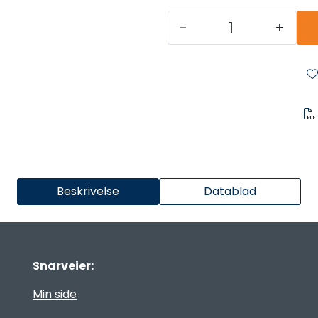
-
+
Beskrivelse
Datablad
Snarveier:
Min side