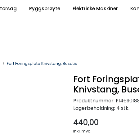
|
torsag
Ryggsprøyte
Elektriske Maskiner
Ka
Om Oss
Kontakt oss
r
Fort Foringsplate Knivstang, Busatis
Fort Foringspla
Knivstang, Bus
Produktnummer:
F1469018
Lagerbeholdning:
4 stk.
440,00
inkl. mva.