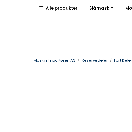
Skip to main content
|
|
Alle produkter
Slåmaskin
Mo
Pressemeldinger
Deletegninger
Maskin Importøren AS
Reservedeler
Fort Dele