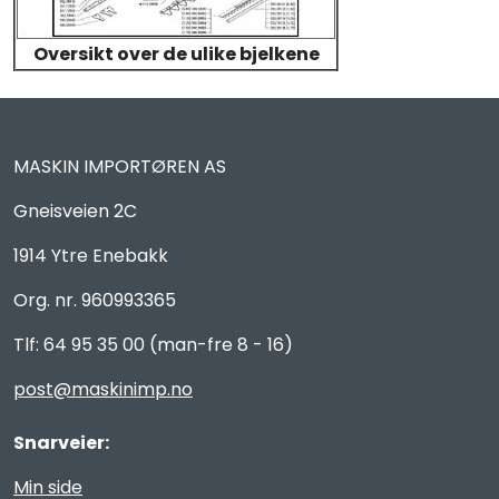
Oversikt over de ulike bjelkene
MASKIN IMPORTØREN AS
Gneisveien 2C
1914 Ytre Enebakk
Org. nr. 960993365
Tlf: 64 95 35 00 (man-fre 8 - 16)
post@maskinimp.no
Snarveier:
Min side