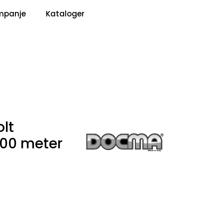
0
mpanje
Kataloger
Pris
Infosenter
Favoritter
Logg inn
lt
100 meter