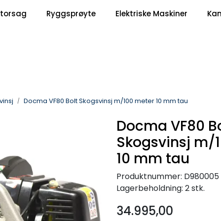
|
torsag
Ryggsprøyte
Elektriske Maskiner
Ka
Om Oss
Kontakt oss
insj
Docma VF80 Bolt Skogsvinsj m/100 meter 10 mm tau
Docma VF80 Bo
Skogsvinsj m/
10 mm tau
Produktnummer:
D980005
Lagerbeholdning:
2 stk.
34.995,00