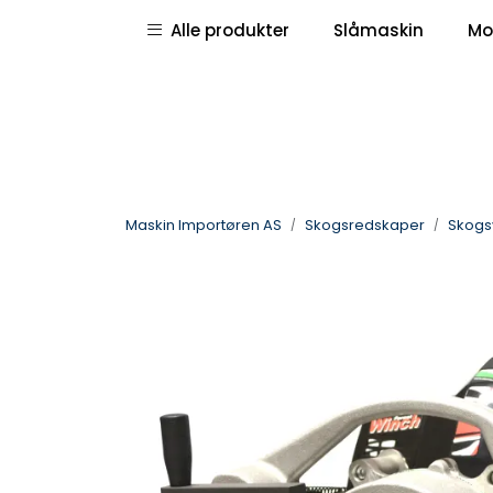
Skip to main content
|
|
Alle produkter
Slåmaskin
Mo
Pressemeldinger
Deletegninger
Maskin Importøren AS
Skogsredskaper
Skogsv