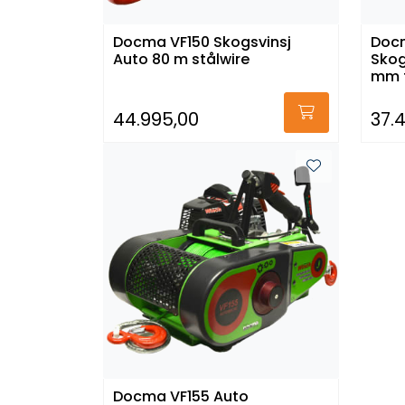
Docma VF150 Skogsvinsj
Docm
Auto 80 m stålwire
Skog
mm 
44.995,00
37.
Docma VF155 Auto