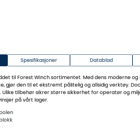
Spesifikasjoner
Datablad
ddet til Forest Winch sortimentet. Med dens moderne og f
ke, gjør den til et ekstremt pålitelig og allsidig verktøy
. Ulike tilbehør sikrer større sikkerhet for operatør og m
nsjer på vårt lager.
spolen
blokk