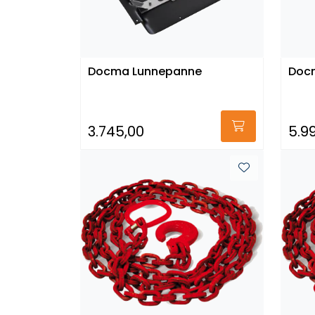
Docma Lunnepanne
Doc
3.745,00
5.9