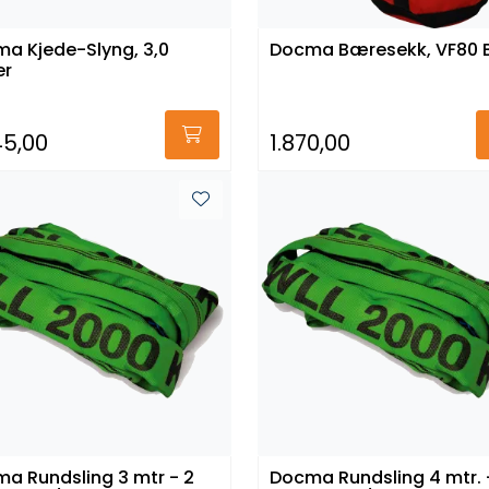
a Kjede-Slyng, 3,0
Docma Bæresekk, VF80 B
er
45,00
1.870,00
a Rundsling 3 mtr - 2
Docma Rundsling 4 mtr. 