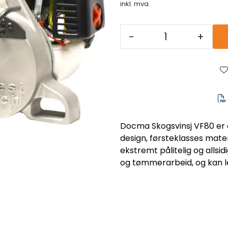
inkl. mva.
-
+
Docma Skogsvinsj VF80 er 
design, førsteklasses materi
ekstremt pålitelig og allsid
og tømmerarbeid, og kan l