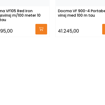
a VF105 Red Iron
Docma VF 900-4 Portabe
svinsj m/100 meter 10
vinsj med 100 m tau
tau
495,00
41.245,00