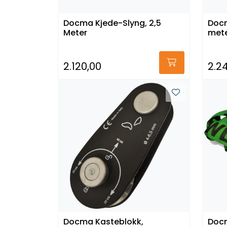
Docma Kjede-Slyng, 2,5
Docm
Meter
met
2.120,00
2.2
Docma Kasteblokk,
Docm