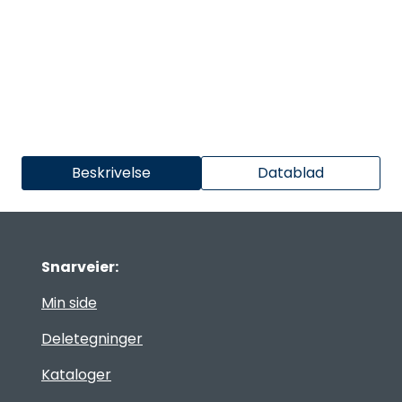
Beskrivelse
Datablad
Snarveier:
Min side
Deletegninger
Kataloger