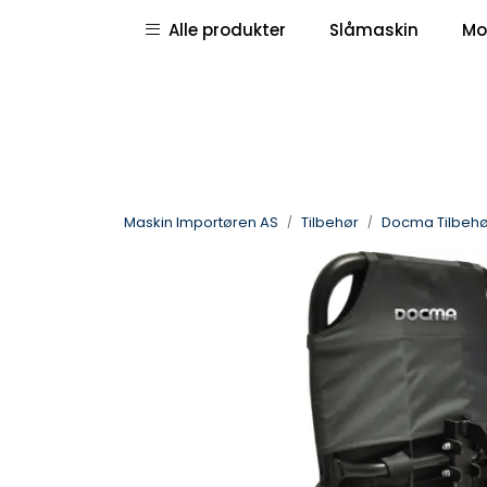
Skip to main content
|
|
Alle produkter
Slåmaskin
Mo
Pressemeldinger
Deletegninger
Maskin Importøren AS
Tilbehør
Docma Tilbehø