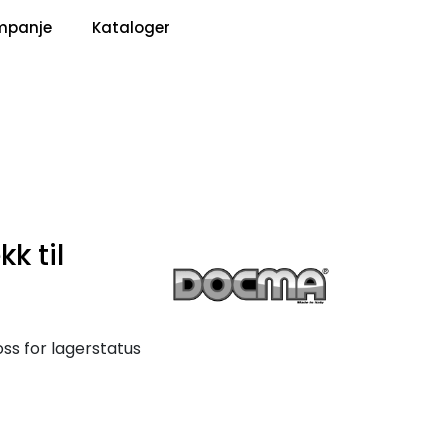
0
mpanje
Kataloger
Pris
Infosenter
Favoritter
Logg inn
k til
ss for lagerstatus