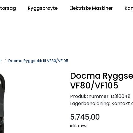
|
torsag
Ryggsprøyte
Elektriske Maskiner
Ka
Om Oss
Kontakt oss
r
Docma Ryggsekk til VF80/VF105
Docma Ryggsek
VF80/VF105
Produktnummer:
D310048
Lagerbeholdning:
Kontakt o
5.745,00
inkl. mva.