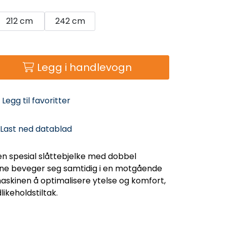
212 cm
242 cm
Legg i handlevogn
Legg til favoritter
Last ned datablad
n spesial slåttebjelke med dobbel
vene beveger seg samtidig i en motgående
 maskinen å optimalisere ytelse og komfort,
ikeholdstiltak.