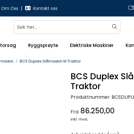
|
Om Oss
Kontakt oss
torsag
Ryggsprøyte
Elektriske Maskiner
Ka
åmaskin
BCS Duplex Slåmaskin til Traktor
BCS Duplex Slå
Traktor
Produktnummer:
BCSDUPL
86.250,00
Fra:
inkl. mva.