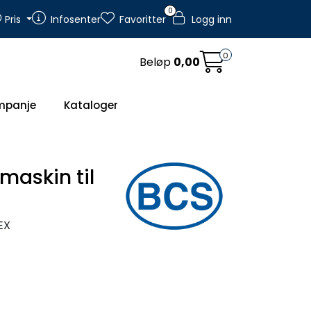
0
Pris
Infosenter
Favoritter
Logg inn
0
Beløp
0,00
mpanje
Kataloger
maskin til
EX