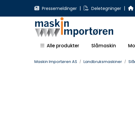
Skip to main content
|
|
Pressemeldinger
Deletegninger
Alle produkter
Slåmaskin
Mo
Maskin Importøren AS
Landbruksmaskiner
Sl