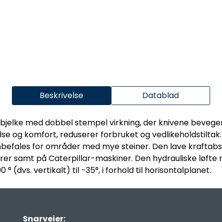
Beskrivelse
Datablad
ebjelke med dobbel stempel virkning, der knivene bevege
se og komfort, reduserer forbruket og vedlikeholdstiltak. T
T anbefales for områder med mye steiner. Den lave krafta
torer samt på Caterpillar-maskiner. Den hydrauliske løft
 (dvs. vertikalt) til -35°, i forhold til horisontalplanet.
Snarveier: