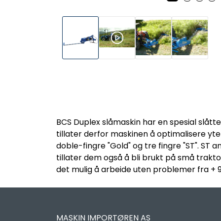
BCS Duplex slåmaskin har en spesial slått
tillater derfor maskinen å optimalisere ytel
doble-fingre "Gold" og tre fingre "ST". S
tillater dem også å bli brukt på små trak
det mulig å arbeide uten problemer fra + 90 °
MASKIN IMPORTØREN AS