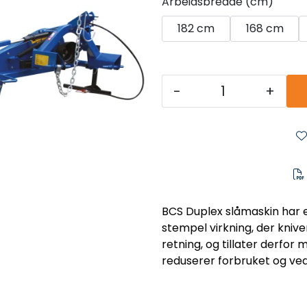
Arbeidsbredde (cm)
182 cm
168 cm
-
+
BCS Duplex slåmaskin har e
stempel virkning, der kni
retning, og tillater derfor
reduserer forbruket og vedl