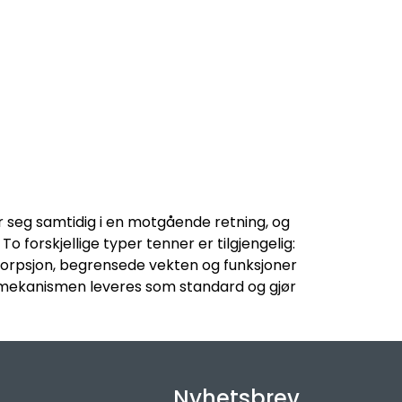
r seg samtidig i en motgående retning, og
o forskjellige typer tenner er tilgjengelig:
bsorpsjon, begrensede vekten og funksjoner
e mekanismen leveres som standard og gjør
Nyhetsbrev