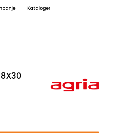
0
mpanje
Kataloger
Pris
Infosenter
Favoritter
Logg inn
 8X30