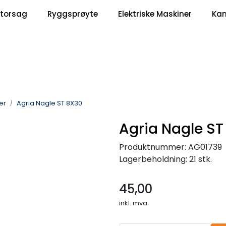
|
torsag
Ryggsprøyte
Elektriske Maskiner
Ka
Om Oss
Kontakt oss
er
Agria Nagle ST 8X30
Agria Nagle ST
Produktnummer:
AG01739
Lagerbeholdning:
21 stk.
45,00
inkl. mva.