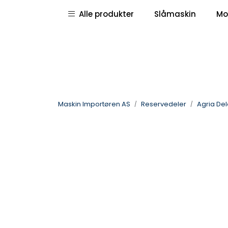
Skip to main content
|
|
Alle produkter
Slåmaskin
Mo
Pressemeldinger
Deletegninger
Maskin Importøren AS
Reservedeler
Agria Del