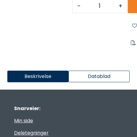
-
+
Beskrivelse
Datablad
Snarveier:
Min side
Deletegninger