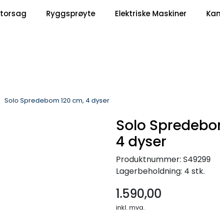
|
torsag
Ryggsprøyte
Elektriske Maskiner
Ka
Om Oss
Kontakt oss
Solo Spredebom 120 cm, 4 dyser
Solo Spredebo
4 dyser
Produktnummer:
S49299
Lagerbeholdning:
4 stk.
1.590,00
inkl. mva.