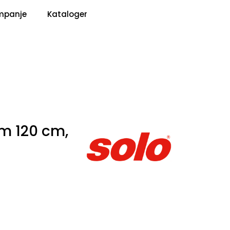
0
mpanje
Kataloger
Pris
Infosenter
Favoritter
Logg inn
m 120 cm,