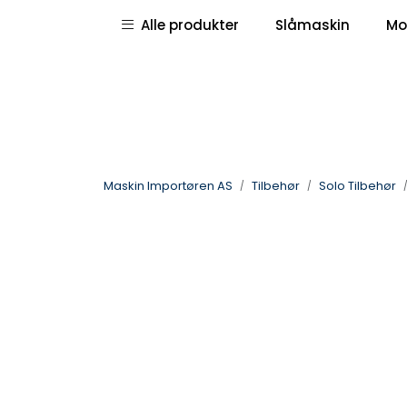
Skip to main content
|
|
Alle produkter
Slåmaskin
Mo
Pressemeldinger
Deletegninger
Maskin Importøren AS
Tilbehør
Solo Tilbehør