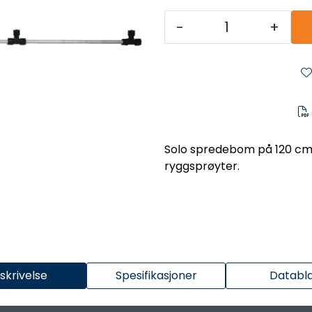
-
+
Solo spredebom på 120 cm 
ryggsprøyter.
skrivelse
Spesifikasjoner
Databl