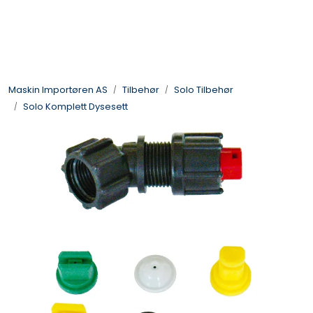
Skip to main content
Landbruksmaskiner
Maskin Importøren AS
Tilbehør
Solo Tilbehør
Sprøyter
Solo Komplett Dysesett
Vei og Anleggsmaskiner
Hageredskaper
Skogsredskaper
ATV & Plentraktorutstyr
Tilbehør