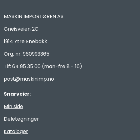
MASKIN IMPORTØREN AS
Gneisveien 2C
1914 Ytre Enebakk
Org. nr. 960993365
Tlf: 64 95 35 00 (man-fre 8 - 16)
post@maskinimp.no
Snarveier:
Min side
Deletegninger
Kataloger