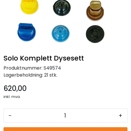
Reservedeler
Leker
Slåmaskin
Motorsag
Solo Komplett Dysesett
Produktnummer:
S49574
Ryggsprøyte
Lagerbeholdning:
21 stk.
Elektriske Maskiner
620,00
inkl. mva.
Kampanje
-
+
Kataloger