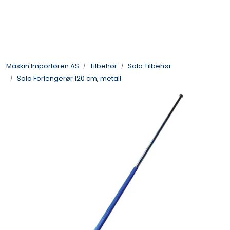
Skip to main content
Landbruksmaskiner
Maskin Importøren AS
Tilbehør
Solo Tilbehør
Sprøyter
Solo Forlengerør 120 cm, metall
Vei og Anleggsmaskiner
Hageredskaper
Skogsredskaper
ATV & Plentraktorutstyr
Tilbehør