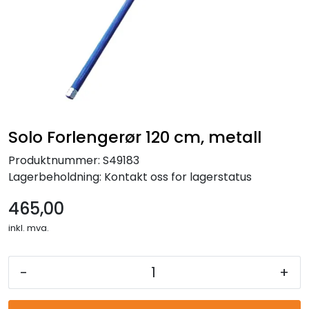
Reservedeler
Leker
Slåmaskin
Motorsag
Solo Forlengerør 120 cm, metall
Produktnummer:
S49183
Ryggsprøyte
Lagerbeholdning:
Kontakt oss for lagerstatus
Elektriske Maskiner
465,00
inkl. mva.
Kampanje
-
+
Kataloger