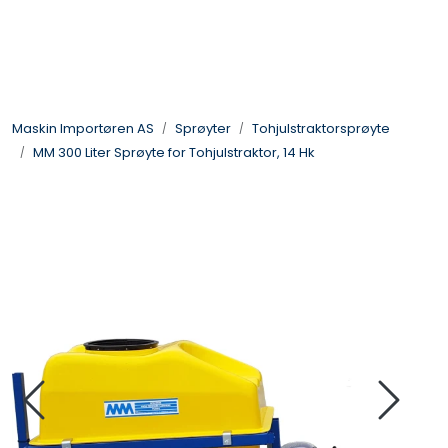
Skip to main content
Landbruksmaskiner
Maskin Importøren AS
Sprøyter
Tohjulstraktorsprøyte
Sprøyter
MM 300 Liter Sprøyte for Tohjulstraktor, 14 Hk
Vei og Anleggsmaskiner
Hageredskaper
Skogsredskaper
ATV & Plentraktorutstyr
Tilbehør