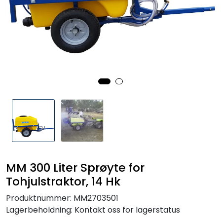
Reservedeler
Leker
Slåmaskin
Motorsag
Ryggsprøyte
Elektriske Maskiner
MM 300 Liter Sprøyte for
Kampanje
Tohjulstraktor, 14 Hk
Produktnummer:
MM2703501
Kataloger
Lagerbeholdning:
Kontakt oss for lagerstatus