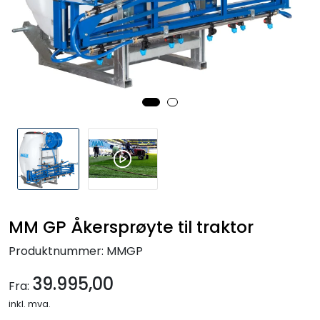
Reservedeler
Leker
Slåmaskin
Motorsag
Ryggsprøyte
Elektriske Maskiner
MM GP Åkersprøyte til traktor
Kampanje
Produktnummer:
MMGP
39.995,00
Fra:
Kataloger
inkl. mva.