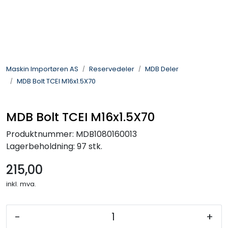
Skip to main content
Landbruksmaskiner
Maskin Importøren AS
Reservedeler
MDB Deler
Sprøyter
MDB Bolt TCEI M16x1.5X70
Vei og Anleggsmaskiner
MDB Bolt TCEI M16x1.5X70
Hageredskaper
Produktnummer:
MDB1080160013
Lagerbeholdning:
97 stk.
Skogsredskaper
215,00
ATV & Plentraktorutstyr
inkl. mva.
Tilbehør
-
+