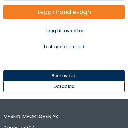
Reservedeler
Legg i handlevogn
Leker
Legg til favoritter
Slåmaskin
Last ned datablad
Motorsag
Ryggsprøyte
Beskrivelse
Elektriske Maskiner
Datablad
Kampanje
Kataloger
MASKIN IMPORTØREN AS
Gneisveien 2C