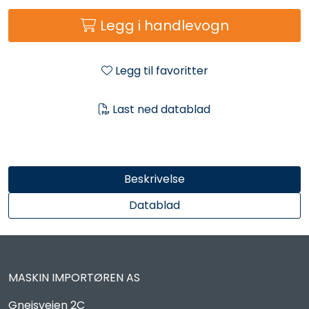
Reservedeler
Legg i handlevogn
Leker
Legg til favoritter
Slåmaskin
Last ned datablad
Motorsag
Ryggsprøyte
Beskrivelse
Elektriske Maskiner
Datablad
Kampanje
MASKIN IMPORTØREN AS
Kataloger
Gneisveien 2C