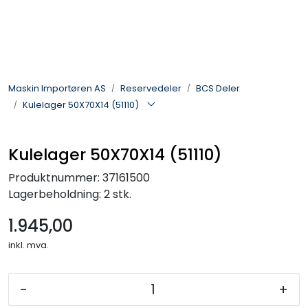
Skip to main content
Landbruksmaskiner
Maskin Importøren AS
Reservedeler
BCS Deler
Sprøyter
Kulelager 50X70X14 (51110)
Vei og Anleggsmaskiner
Kulelager 50X70X14 (51110)
Hageredskaper
Produktnummer:
37161500
Lagerbeholdning:
2 stk.
Skogsredskaper
1.945,00
ATV & Plentraktorutstyr
inkl. mva.
Tilbehør
-
+