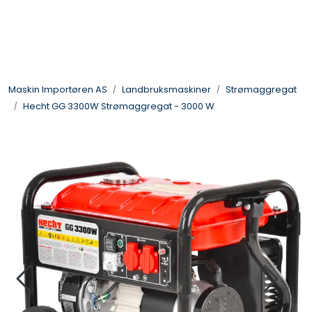
Skip to main content
Landbruksmaskiner
Maskin Importøren AS
Landbruksmaskiner
Strømaggregat
Sprøyter
Hecht GG 3300W Strømaggregat - 3000 W
Vei og Anleggsmaskiner
Hageredskaper
Skogsredskaper
ATV & Plentraktorutstyr
Tilbehør