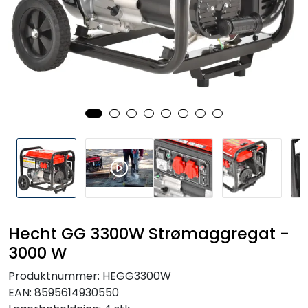
Reservedeler
Leker
Slåmaskin
Motorsag
Ryggsprøyte
Elektriske Maskiner
Hecht GG 3300W Strømaggregat -
Kampanje
3000 W
Produktnummer:
HEGG3300W
Kataloger
EAN:
8595614930550