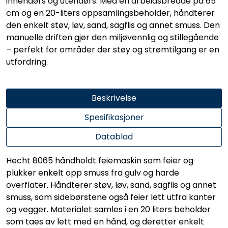
innendørs og utendørs. Med en arbeidsbredde på 65
cm og en 20-liters oppsamlingsbeholder, håndterer
den enkelt støv, løv, sand, sagflis og annet smuss. Den
manuelle driften gjør den miljøvennlig og stillegående
– perfekt for områder der støy og strømtilgang er en
utfordring.
Beskrivelse
Spesifikasjoner
Datablad
Hecht 8065 håndholdt feiemaskin som feier og
plukker enkelt opp smuss fra gulv og harde
overflater. Håndterer støv, løv, sand, sagflis og annet
smuss, som sidebørstene også feier lett utfra kanter
og vegger. Materialet samles i en 20 liters beholder
som taes av lett med en hånd, og deretter enkelt