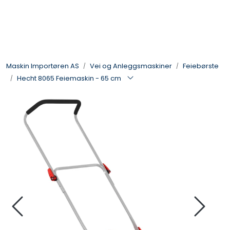
Skip to main content
Landbruksmaskiner
Maskin Importøren AS
Vei og Anleggsmaskiner
Feiebørste
Sprøyter
Hecht 8065 Feiemaskin - 65 cm
Vei og Anleggsmaskiner
Hageredskaper
Skogsredskaper
ATV & Plentraktorutstyr
Tilbehør