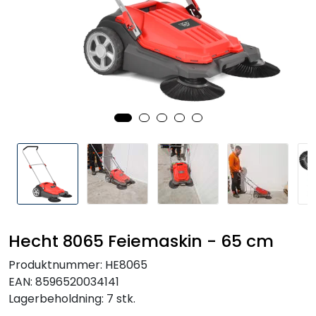
Reservedeler
Leker
Slåmaskin
Motorsag
Ryggsprøyte
Elektriske Maskiner
Hecht 8065 Feiemaskin - 65 cm
Kampanje
Produktnummer:
HE8065
EAN:
8596520034141
Kataloger
Lagerbeholdning:
7 stk.