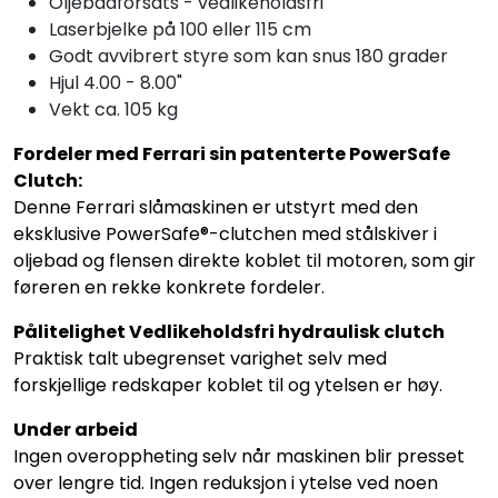
Oljebadforsats - vedlikeholdsfri
Laserbjelke på 100 eller 115 cm
Godt avvibrert styre som kan snus 180 grader
Hjul 4.00 - 8.00"
Vekt ca. 105 kg
Fordeler med Ferrari sin patenterte PowerSafe
Clutch:
Denne Ferrari slåmaskinen er utstyrt med den
eksklusive PowerSafe®-clutchen med stålskiver i
oljebad og flensen direkte koblet til motoren, som gir
føreren en rekke konkrete fordeler.
Pålitelighet Vedlikeholdsfri hydraulisk clutch
Praktisk talt ubegrenset varighet selv med
forskjellige redskaper koblet til og ytelsen er høy.
Under arbeid
Ingen overoppheting selv når maskinen blir presset
over lengre tid. Ingen reduksjon i ytelse ved noen