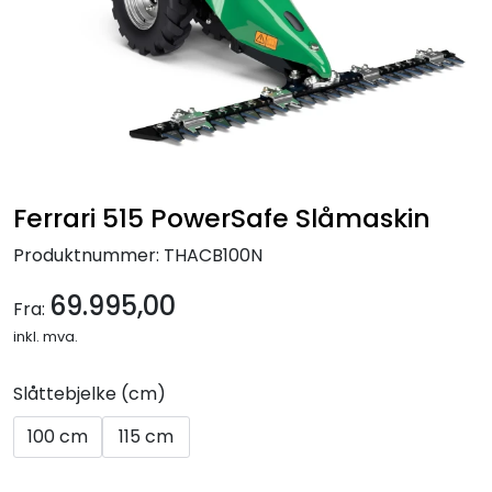
Reservedeler
Leker
Slåmaskin
Motorsag
Ferrari 515 PowerSafe Slåmaskin
Produktnummer:
THACB100N
Ryggsprøyte
69.995,00
Fra:
Elektriske Maskiner
inkl. mva.
Kampanje
Slåttebjelke (cm)
100 cm
115 cm
Kataloger