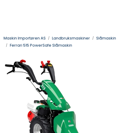
Skip to main content
Landbruksmaskiner
Maskin Importøren AS
Landbruksmaskiner
Slåmaskin
Sprøyter
Ferrari 515 PowerSafe Slåmaskin
Vei og Anleggsmaskiner
Hageredskaper
Skogsredskaper
ATV & Plentraktorutstyr
Tilbehør