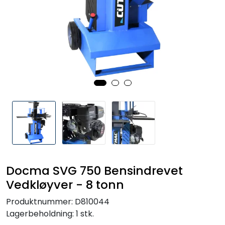
Reservedeler
Leker
Slåmaskin
Motorsag
Ryggsprøyte
Elektriske Maskiner
Docma SVG 750 Bensindrevet
Kampanje
Vedkløyver - 8 tonn
Produktnummer:
D810044
Kataloger
Lagerbeholdning:
1 stk.