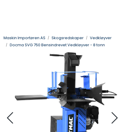
Skip to main content
Landbruksmaskiner
Maskin Importøren AS
Skogsredskaper
Vedkløyver
Sprøyter
Docma SVG 750 Bensindrevet Vedkløyver - 8 tonn
Vei og Anleggsmaskiner
Hageredskaper
Skogsredskaper
ATV & Plentraktorutstyr
Tilbehør