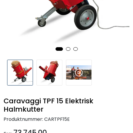
Reservedeler
Leker
Slåmaskin
Motorsag
Ryggsprøyte
Elektriske Maskiner
Caravaggi TPF 15 Elektrisk
Kampanje
Halmkutter
Produktnummer:
CARTPF15E
Kataloger
73.745,00