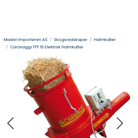
Skip to main content
Landbruksmaskiner
Maskin Importøren AS
Skogsredskaper
Halmkutter
Sprøyter
Caravaggi TPF 15 Elektrisk Halmkutter
Vei og Anleggsmaskiner
Hageredskaper
Skogsredskaper
ATV & Plentraktorutstyr
Tilbehør