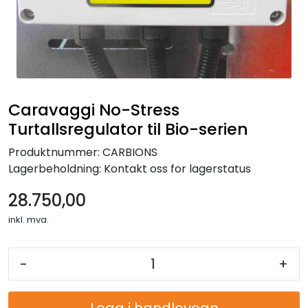
Reservedeler
Leker
Slåmaskin
Caravaggi No-Stress
Turtallsregulator til Bio-serien
Motorsag
Produktnummer:
CARBIONS
Ryggsprøyte
Lagerbeholdning:
Kontakt oss for lagerstatus
28.750,00
Elektriske Maskiner
inkl. mva.
Kampanje
-
+
Kataloger
Legg i handlevogn