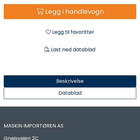
Reservedeler
Legg i handlevogn
Leker
Legg til favoritter
Slåmaskin
Last ned datablad
Motorsag
Ryggsprøyte
Beskrivelse
Elektriske Maskiner
Datablad
Kampanje
MASKIN IMPORTØREN AS
Kataloger
Gneisveien 2C