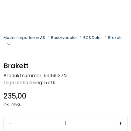
Skip to main content
Landbruksmaskiner
Maskin Importøren AS
Reservedeler
BCS Deler
Brakett
Sprøyter
Vei og Anleggsmaskiner
Brakett
Hageredskaper
Produktnummer:
56159137N
Lagerbeholdning:
5 stk.
Skogsredskaper
235,00
ATV & Plentraktorutstyr
inkl. mva.
Tilbehør
-
+