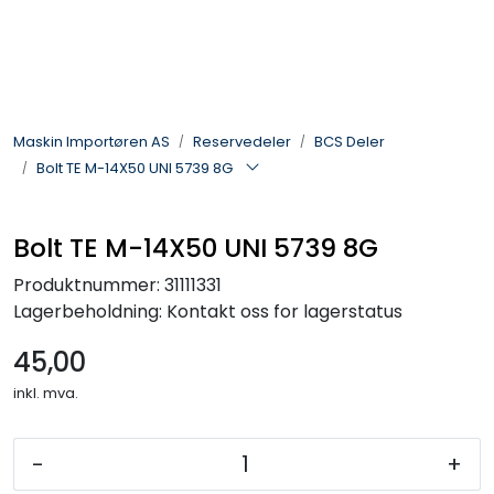
Skip to main content
Landbruksmaskiner
Maskin Importøren AS
Reservedeler
BCS Deler
Sprøyter
Bolt TE M-14X50 UNI 5739 8G
Vei og Anleggsmaskiner
Bolt TE M-14X50 UNI 5739 8G
Hageredskaper
Produktnummer:
31111331
Lagerbeholdning:
Kontakt oss for lagerstatus
Skogsredskaper
45,00
ATV & Plentraktorutstyr
inkl. mva.
Tilbehør
-
+