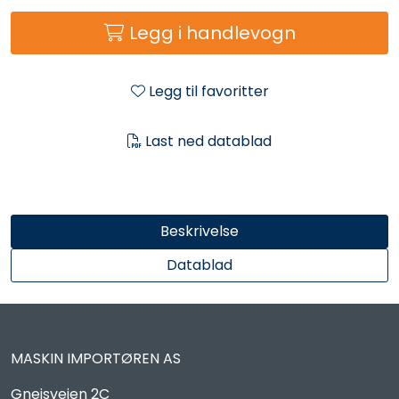
Reservedeler
Legg i handlevogn
Leker
Legg til favoritter
Slåmaskin
Last ned datablad
Motorsag
Ryggsprøyte
Beskrivelse
Elektriske Maskiner
Datablad
Kampanje
MASKIN IMPORTØREN AS
Kataloger
Gneisveien 2C