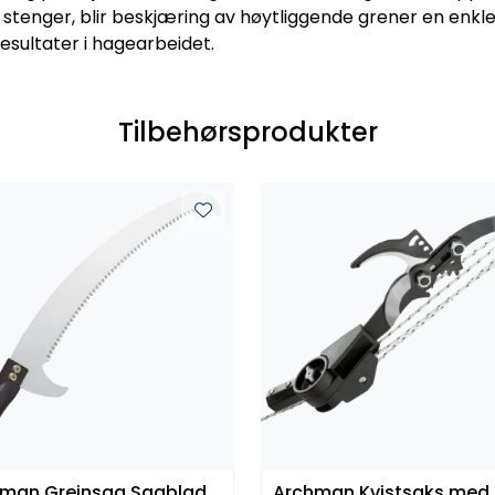
 stenger, blir beskjæring av høytliggende grener en enkle
esultater i hagearbeidet.
Tilbehørsprodukter
man Greinsag Sagblad
Archman Kvistsaks med 