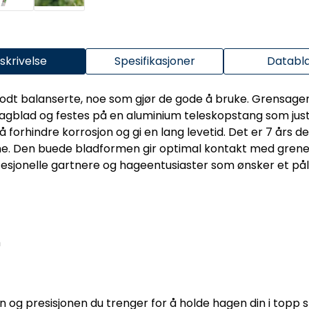
skrivelse
Spesifikasjoner
Databl
dt balanserte, noe som gjør de gode å bruke. Grensagen
sagblad og festes på en aluminium teleskopstang som jus
 forhindre korrosjon og gi en lang levetid. Det er 7 års 
ene. Den buede bladformen gir optimal kontakt med grene
ofesjonelle gartnere og hageentusiaster som ønsker et pål
m
og presisjonen du trenger for å holde hagen din i topp s