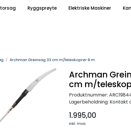
|
torsag
Ryggsprøyte
Elektriske Maskiner
Ka
Om Oss
Kontakt oss
ag
Archman Greinsag 33 cm m/teleskoprør 8 m
Archman Grein
cm m/teleskop
Produktnummer:
ARC1984
Lagerbeholdning:
Kontakt o
1.995,00
inkl. mva.