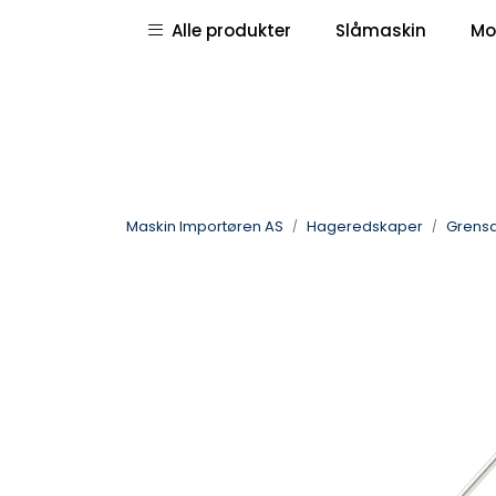
Skip to main content
|
|
Alle produkter
Slåmaskin
Mo
Pressemeldinger
Deletegninger
Maskin Importøren AS
Hageredskaper
Grens