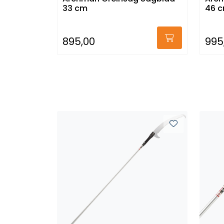
33 cm
46 
895,00
995