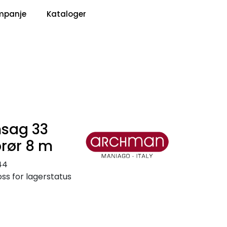
0
mpanje
Kataloger
Pris
Infosenter
Favoritter
Logg inn
sag 33
rør 8 m
44
ss for lagerstatus