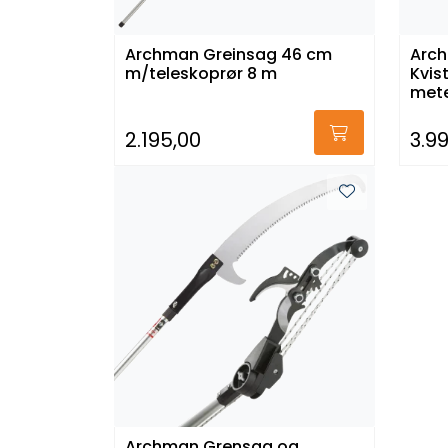
Archman Greinsag 46 cm
Arc
m/teleskoprør 8 m
Kvis
met
2.195,00
3.9
Archman Grensag og