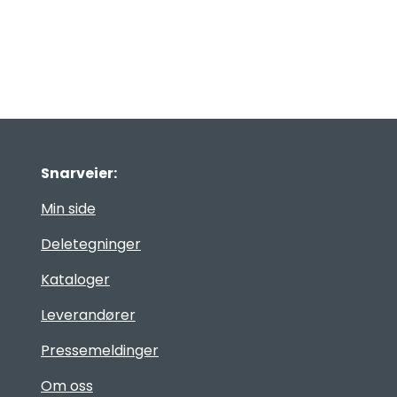
Snarveier:
Min side
Deletegninger
Kataloger
Leverandører
Pressemeldinger
Om oss