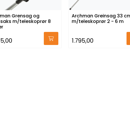
hman Grensag og
Archman Greinsag 33 c
tsaks m/teleskoprør 8
m/teleskoprør 2 - 6 m
er
95,00
1.795,00